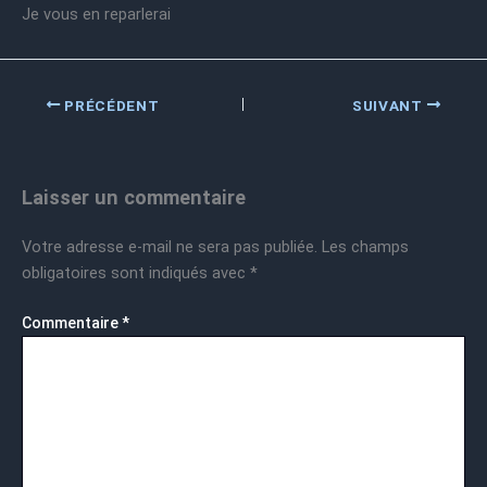
Je vous en reparlerai
PRÉCÉDENT
SUIVANT
Laisser un commentaire
Votre adresse e-mail ne sera pas publiée.
Les champs
obligatoires sont indiqués avec
*
Commentaire
*