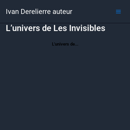
Aller
Ivan Derelierre auteur
au
contenu
L’univers de Les Invisibles
L'univers de...