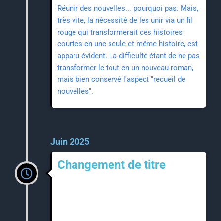
Réunir des nouvelles... pourquoi pas. Mais,
très vite, la nécessité de les unir via un fil
rouge qui transformerait ces histoires
courtes en une seule et même histoire, est
apparu évident. La difficulté étant de ne pas
transformer le tout en un nouveau roman,
mais bien conservé l'aspect "recueil de
nouvelles".
Juin 2025
Changement de titre