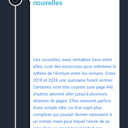
nouvelles
Ces nouvelles, sans véritables liens entre
elles, sont des excercices pour entretenir le
rythme de l'écriture entre les romans. Entre
2018 et 2024, une quinzaine furent écrites.
Certaines sont très courtes (une page A4)
d'autres peuvent aller jusqu'à plusieurs
dizaines de pages. Elles naissent parfois
d'une simple idée, où d'un sujet plus
complexe qui pourait donner naissance à
un roman, mais pour lequel l'envie de se