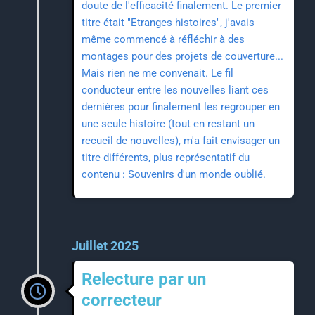
doute de l'efficacité finalement. Le premier
titre était "Etranges histoires", j'avais
même commencé à réfléchir à des
montages pour des projets de couverture...
Mais rien ne me convenait. Le fil
conducteur entre les nouvelles liant ces
dernières pour finalement les regrouper en
une seule histoire (tout en restant un
recueil de nouvelles), m'a fait envisager un
titre différents, plus représentatif du
contenu : Souvenirs d'un monde oublié.
Juillet 2025
Relecture par un
correcteur