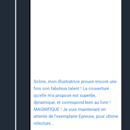
Soline, mon illustratrice prouve encore une
fois son fabuleux talent ! La couverture
qu'elle m'a proposé est superbe,
dynamique, et correspond bien au livre !
MAGNIFIQUE ! Je suis maintenant en
attente de l'exemplaire Epreuve, pour ultime
relecture...