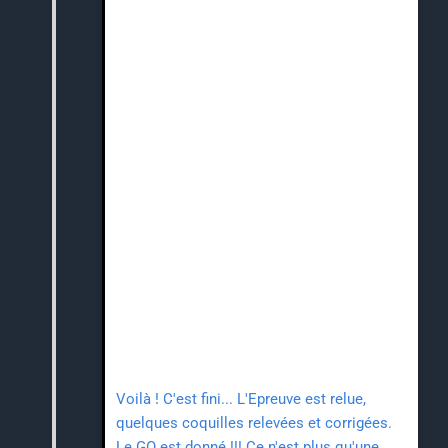
Voilà ! C'est fini... L'Epreuve est relue,
quelques coquilles relevées et corrigées.
Le GO est donné !!! Ce n'est plus qu'une